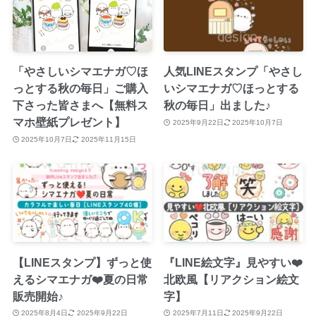
「やさしいシマエナガ♡ほ
人気LINEスタンプ「やさし
っとする秋の毎日」ご購入
いシマエナガ♡ほっとする
下さった皆さまへ【無料ス
秋の毎日」出ました♪
マホ壁紙プレゼント】
2025年9月22日
2025年10月7日
2025年10月7日
2025年11月15日
【LINEスタンプ】ずっと使
『LINE絵文字』見やすい❤️
えるシマエナガ❤️夏の日常
北欧風【リアクション絵文
販売開始♪
字】
2025年8月4日
2025年9月22日
2025年7月11日
2025年9月22日