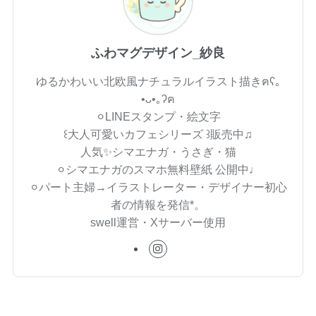
ふわマグデザイン_紗良
ゆるかわいい北欧風ナチュラルイラスト描きฅʕ｡
•ᴗ•｡ʔฅ
⚪︎LINEスタンプ・絵文字
꒰大人可愛いカフェシリーズ ꒱販売中♫
人気✨シマエナガ・うさぎ・猫
⚪︎シマエナガのスマホ無料壁紙 公開中♩
⚪︎パート主婦→イラストレーター・デザイナー初心
者の情報を発信*。
swell運営・Xサーバー使用