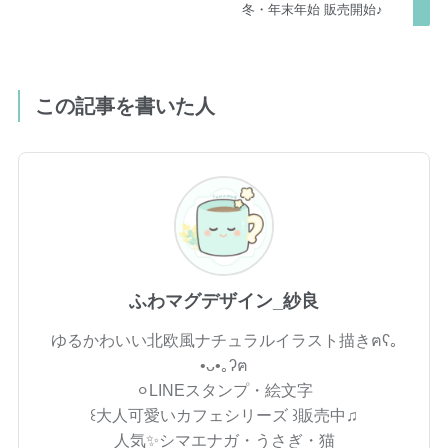
冬・年末年始 販売開始♪
この記事を書いた人
ふわマグデザイン_紗良
ゆるかわいい北欧風ナチュラルイラスト描きฅʕ｡
•ᴗ•｡ʔฅ
⚪︎LINEスタンプ・絵文字
꒰大人可愛いカフェシリーズ ꒱販売中♫
人気✨シマエナガ・うさぎ・猫