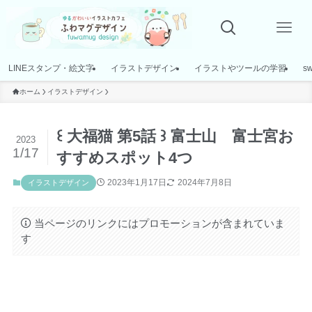
LINEスタンプ・絵文字
イラストデザイン
イラストやツールの学習
s
ホーム
イラストデザイン
꒰ 大福猫 第5話 ꒱ 富士山 富士宮お
2023
1/17
すすめスポット4つ
2023年1月17日
2024年7月8日
イラストデザイン
当ページのリンクにはプロモーションが含まれていま
す