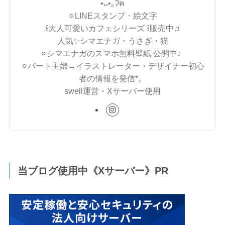
•ᴗ•｡ʔฅ
⚪︎LINEスタンプ・絵文字
꒰大人可愛いカフェシリーズ ꒱販売中♫
人気✨シマエナガ・うさぎ・猫
⚪︎シマエナガのスマホ無料壁紙 公開中♩
⚪︎パート主婦→イラストレーター・デザイナー初心
者の情報を発信*。
swell運営・Xサーバー使用
当ブログ使用中《Xサーバー》PR