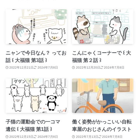
ニャンで今日なん？ ってお
こんにゃくコーナーで ꒰ 大
話 ꒰ 大福猫 第3話 ꒱
福猫 第２話 ꒱
2022年12月21日
2024年7月8日
2022年12月20日
2024年7月8日
子猫の運動会での一コマ
働く姿勢がかっこいい自転
遺伝 ꒰ 大福猫 第1話 ꒱
車屋のおじさんのイラスト
2022年12月15日
2024年7月8日
2022年7月13日
2024年7月8日